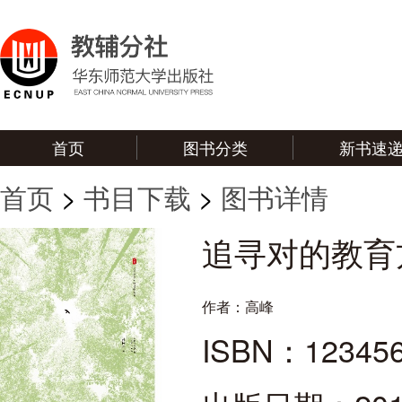
首页
图书分类
新书速
首页
>
书目下载
>
图书详情
追寻对的教育
作者：
高峰
ISBN：
12345