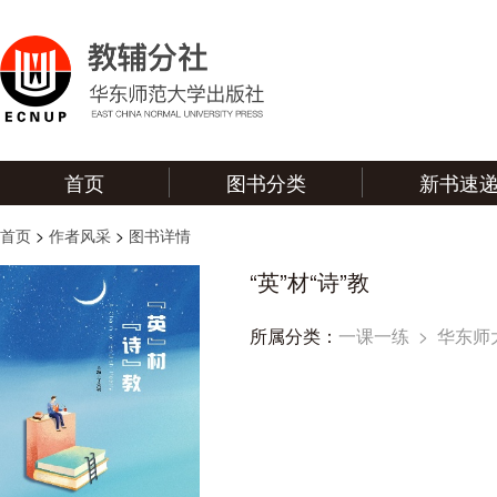
首页
图书分类
新书速
首页
>
作者风采
>
图书详情
“英”材“诗”教
所属分类：
一课一练
>
华东师