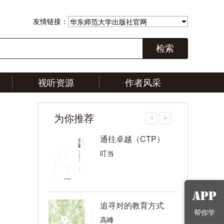
友情链接：
华东师范大学出版社官网
检索
视听资源
作者风采
为你推荐
诗”教
通往卓越（CTP）
叮当
成金：中华优秀
追寻对的教育方式
帮你学
化传承之学典
高峰