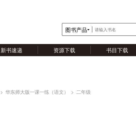
图书产品
新书速递
资源下载
书目下载
“英”材“
>
华东师大版一课一练（语文）
>
二年级
“典”石
传统文